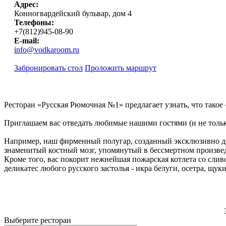
Адрес:
Конногвардейский бульвар, дом 4
Телефоны:
+7(812)945-08-90
E-mail:
info@vodkaroom.ru
Забронировать стол
Проложить маршрут
Ресторан «Русская Рюмочная №1» предлагает узнать, что такое
Приглашаем вас отведать любимые нашими гостями (и не тольк
Например, наш фирменный полугар, созданный эксклюзивно для
знаменитый костный мозг, упомянутый в бессмертном произведе
Кроме того, вас покорит нежнейшая пожарская котлета со слив
деликатес любого русского застолья - икра белуги, осетра, щуки
Выберите ресторан