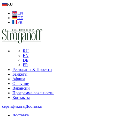
RU
EN
DE
FR
RU
EN
DE
FR
Рестораны & Проекты
Банкеты
Афиша
О группе
Вакансии
Программа лояльности
Контакты
сертификаты
Доставка
Доставка