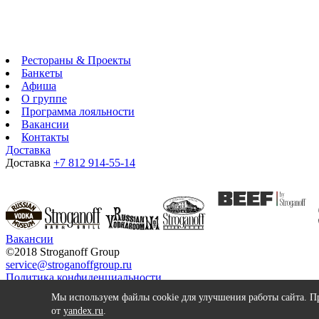
Рестораны & Проекты
Банкеты
Афиша
О группе
Программа лояльности
Вакансии
Контакты
Доставка
Доставка
+7 812 914-55-14
Вакансии
©2018 Stroganoff Group
service@stroganoffgroup.ru
Политика конфиденциальности
Согласие
Мы используем файлы cookie для улучшения работы сайта. П
Требования СОУТ выполнены
от
yandex.ru
.
©2018 Stroganoff Group