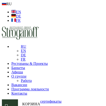
RU
EN
DE
FR
RU
EN
DE
FR
Рестораны & Проекты
Банкеты
Афиша
О группе
Работа
Вакансии
Программа лояльности
Контакты
сертификаты
КОРЗИНА