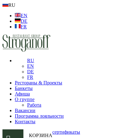
RU
EN
DE
FR
RU
EN
DE
FR
Рестораны & Проекты
Банкеты
Афиша
О группе
Работа
Вакансии
Программа лояльности
Контакты
сертификаты
КОРЗИНА