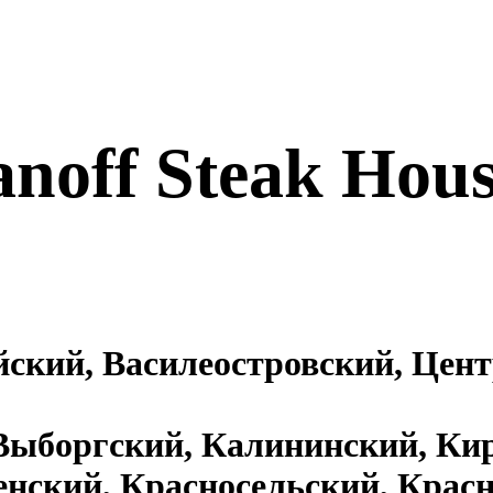
anoff Steak Hou
ейский, Василеостровский, Це
 Выборгский, Калининский, Ки
нский, Красносельский, Крас