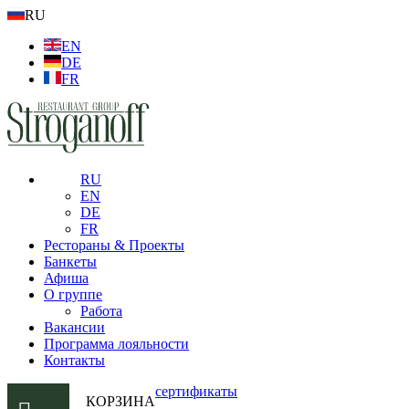
RU
EN
DE
FR
RU
EN
DE
FR
Рестораны & Проекты
Банкеты
Афиша
О группе
Работа
Вакансии
Программа лояльности
Контакты
сертификаты
КОРЗИНА