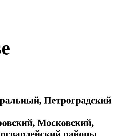
se
нтральный, Петроградский
ровский, Московский,
ногвардейский районы.